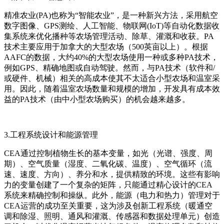
精准农业(PA)也称为“智能农业”，是一种新兴方法，采用航空
数字图像、GPS测绘、人工智能、物联网(IoT)等自动化数据收
集系统来优化播种等农场管理活动、除草、灌溉和收获。PA
技术主要应用于加拿大的大型农场（500英亩以上）。根据
AAFC的数据，大约40%的大型农场使用一种或多种PA技术，
例如GPS、精确地图或自动驾驶。然而，与PA技术（软件和/
或硬件、机械）相关的高成本使其不太适合小型农场和温室采
用。因此，随着温室农场数量和规模的增加，开发具有成本效
益的PA技术（由中小型农场购买）的机会越来越多。
3.工程系统设计和能源管理
CEA通过控制植物生长的基本变量，如光（光谱、强度、周
期）、空气质量（湿度、二氧化碳、温度）、空气循环（流
速、速度、方向）、养分和水，提供精致的环境。这些有影响
力的变量创建了一个复杂的矩阵，只能通过精心设计的CEA
系统来精确控制和操纵。此外，能源（电力和热力）管理对于
CEA运营的成功至关重要，这为涉及创新工程系统（暖通空
调和除湿、照明、通风和灌溉、传感器和数据处理单元）创造