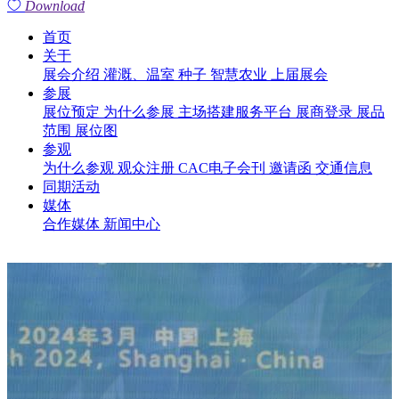
Download
首页
关于
展会介绍
灌溉、温室
种子
智慧农业
上届展会
参展
展位预定
为什么参展
主场搭建服务平台
展商登录
展品
范围
展位图
参观
为什么参观
观众注册
CAC电子会刊
邀请函
交通信息
同期活动
媒体
合作媒体
新闻中心