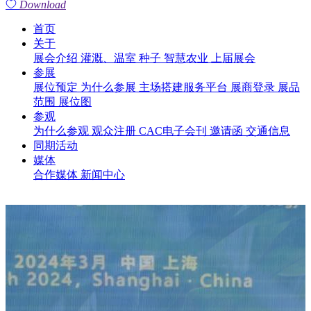
Download
首页
关于
展会介绍
灌溉、温室
种子
智慧农业
上届展会
参展
展位预定
为什么参展
主场搭建服务平台
展商登录
展品
范围
展位图
参观
为什么参观
观众注册
CAC电子会刊
邀请函
交通信息
同期活动
媒体
合作媒体
新闻中心