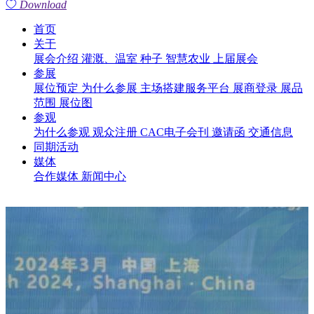
Download
首页
关于
展会介绍
灌溉、温室
种子
智慧农业
上届展会
参展
展位预定
为什么参展
主场搭建服务平台
展商登录
展品
范围
展位图
参观
为什么参观
观众注册
CAC电子会刊
邀请函
交通信息
同期活动
媒体
合作媒体
新闻中心